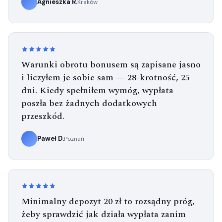
Agnieszka R.
Kraków
Warunki obrotu bonusem są zapisane jasno
i liczyłem je sobie sam — 28-krotność, 25
dni. Kiedy spełniłem wymóg, wypłata
poszła bez żadnych dodatkowych
przeszkód.
Paweł D.
Poznań
Minimalny depozyt 20 zł to rozsądny próg,
żeby sprawdzić jak działa wypłata zanim