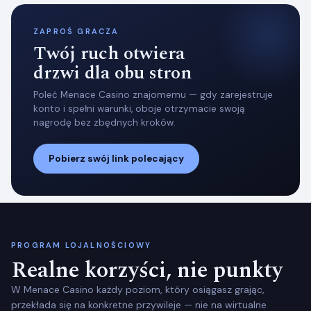
ZAPROŚ GRACZA
Twój ruch otwiera
drzwi dla obu stron
Poleć Menace Casino znajomemu — gdy zarejestruje
konto i spełni warunki, oboje otrzymacie swoją
nagrodę bez zbędnych kroków.
Pobierz swój link polecający
PROGRAM LOJALNOŚCIOWY
Realne korzyści, nie punkty
W Menace Casino każdy poziom, który osiągasz grając,
przekłada się na konkretne przywileje — nie na wirtualne