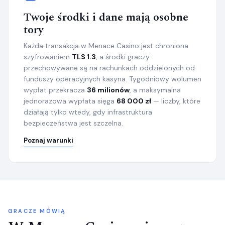
Twoje środki i dane mają osobne
tory
Każda transakcja w Menace Casino jest chroniona
szyfrowaniem
TLS 1.3
, a środki graczy
przechowywane są na rachunkach oddzielonych od
funduszy operacyjnych kasyna. Tygodniowy wolumen
wypłat przekracza
36 milionów
, a maksymalna
jednorazowa wypłata sięga
68 000 zł
— liczby, które
działają tylko wtedy, gdy infrastruktura
bezpieczeństwa jest szczelna.
Poznaj warunki
GRACZE MÓWIĄ