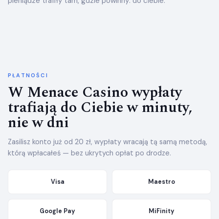
pieniądze trafiły tam, gdzie powinny: do ciebie.
PŁATNOŚCI
W Menace Casino wypłaty
trafiają do Ciebie w minuty,
nie w dni
Zasilisz konto już od 20 zł, wypłaty wracają tą samą metodą,
którą wpłacałeś — bez ukrytych opłat po drodze.
Visa
Maestro
Google Pay
MiFinity