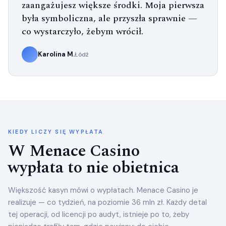
zaangażujesz większe środki. Moja pierwsza
była symboliczna, ale przyszła sprawnie —
co wystarczyło, żebym wrócił.
Karolina M.
Łódź
KIEDY LICZY SIĘ WYPŁATA
W Menace Casino
wypłata to nie obietnica
Większość kasyn mówi o wypłatach. Menace Casino je
realizuje — co tydzień, na poziomie 36 mln zł. Każdy detal
tej operacji, od licencji po audyt, istnieje po to, żeby