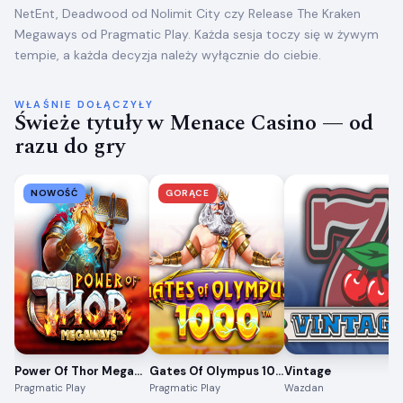
NetEnt, Deadwood od Nolimit City czy Release The Kraken
Megaways od Pragmatic Play. Każda sesja toczy się w żywym
tempie, a każda decyzja należy wyłącznie do ciebie.
WŁAŚNIE DOŁĄCZYŁY
Świeże tytuły w Menace Casino — od
razu do gry
NOWOŚĆ
GORĄCE
Power Of Thor Megaways
Gates Of Olympus 1000
Vintage
Pragmatic Play
Pragmatic Play
Wazdan