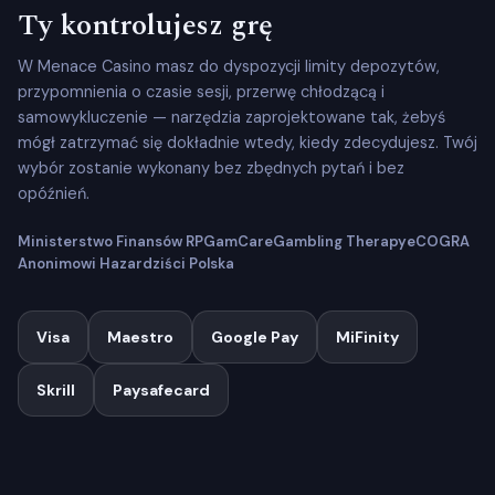
Ty kontrolujesz grę
W Menace Casino masz do dyspozycji limity depozytów,
przypomnienia o czasie sesji, przerwę chłodzącą i
samowykluczenie — narzędzia zaprojektowane tak, żebyś
mógł zatrzymać się dokładnie wtedy, kiedy zdecydujesz. Twój
wybór zostanie wykonany bez zbędnych pytań i bez
opóźnień.
Ministerstwo Finansów RP
GamCare
Gambling Therapy
eCOGRA
Anonimowi Hazardziści Polska
Visa
Maestro
Google Pay
MiFinity
Skrill
Paysafecard